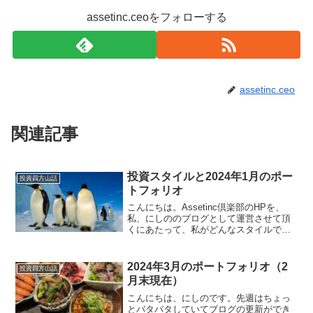
assetinc.ceoをフォローする
assetinc.ceo
関連記事
投資スタイルと2024年1月のポー
投資四方山話
トフォリオ
こんにちは。Assetinc倶楽部のHPを、
私、にしののブログとして運営させて頂
くにあたって、私がどんなスタイルで投
資をしていて、現在のポートフォリオは
どんな感じになっているのかを、まずは
ご紹介させて頂きます。投資スタイル投
2024年3月のポートフォリオ（2
投資四方山話
資スタイルとして...
月末現在）
こんにちは、にしのです。先週はちょっ
とバタバタしていてブログの更新ができ