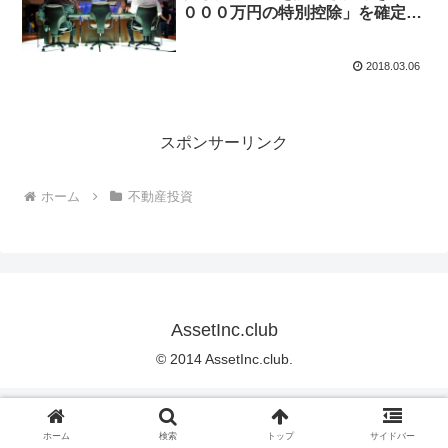
０００万円の特別控除」を確定申
告する時に必要なモノや項目など
2018.03.06
スポンサーリンク
ホーム
不動産投資
AssetInc.club
© 2014 AssetInc.club.
ホーム
検索
トップ
サイドバー