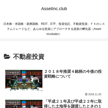
AssetInc.club
日本株・米国株・新興国株、REIT、ETF、投資信託、不動産投資、ＦＸのシス
テムトレードなど、あらゆる投資にアプローチする資産の孵化器（Asset
incubator）
不動産投資
２０１８年推奨４銘柄の今後の投
日本株投資
資戦略について
2018.11.25
「平成２１年及び平成２２年に取
不動産投資
得した土地等を譲渡したときの１