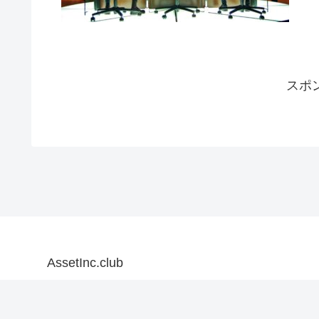
スポ
AssetInc.club