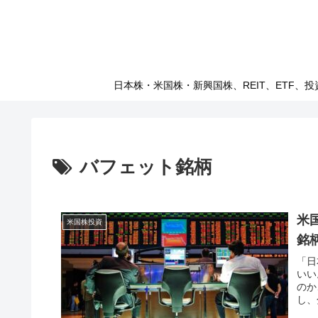
日本株・米国株・新興国株、REIT、ETF、投
バフェット銘柄
米
米国株投資
銘
「日
いい
のか
し、